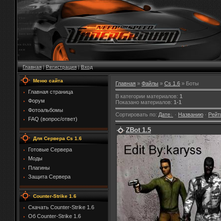
Главная
|
Регистрация
|
Вход
Меню сайта
Главная
»
Файлы
»
Cs 1.6
» Боты
Главная страница
В категории материалов
:
1
Форум
Показано материалов
:
1-1
Фотоальбомы
Сортировать по
:
Дате
·
Названию
·
Рейт
FAQ (вопрос/ответ)
ZBot 1.5
Для Сервера Cs 1.6
Готовые Сервера
Моды
Плагины
Защита Сервера
Counter-Strike 1.6
Скачать Counter-Strike 1.6
Об Counter-Strike 1.6