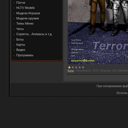
Патчи
HLTV Models
Модели Игроков
Модели оружия
Темы Меню
Читы
Скрипты , Аллиасы и т.д.
Боты
Карты
Видео
Программы
Боты
|
Просмотров:
1379
|
Загрузок:
102
|
Добави
При копировании фай
Исполь